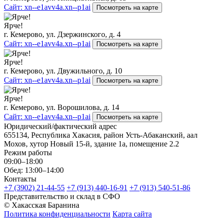
Сайт: xn--e1avv4a.xn--p1ai
Посмотреть на карте
Ярче!
г. Кемерово, ул. Дзержинского, д. 4
Сайт: xn--e1avv4a.xn--p1ai
Посмотреть на карте
Ярче!
г. Кемерово, ул. Двужильного, д. 10
Сайт: xn--e1avv4a.xn--p1ai
Посмотреть на карте
Ярче!
г. Кемерово, ул. Ворошилова, д. 14
Сайт: xn--e1avv4a.xn--p1ai
Посмотреть на карте
Юридический/фактический адрес
655134, Республика Хакасия, район Усть-Абаканский, аал
Мохов, хутор Новый 15-й, здание 1а, помещение 2.2
Режим работы
09:00–18:00
Обед: 13:00–14:00
Контакты
+7 (3902) 21-44-55
+7 (913) 440-16-91
+7 (913) 540-51-86
Представительство и склад в СФО
© Хакасская Баранина
Политика конфиденциальности
Карта сайта